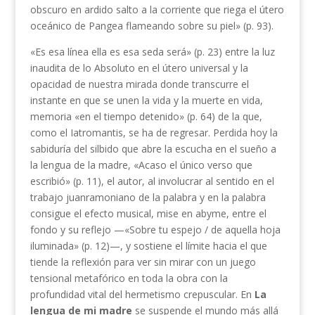
obscuro en ardido salto a la corriente que riega el útero
oceánico de Pangea flameando sobre su piel» (p. 93).
«Es esa línea ella es esa seda será» (p. 23) entre la luz
inaudita de lo Absoluto en el útero universal y la
opacidad de nuestra mirada donde transcurre el
instante en que se unen la vida y la muerte en vida,
memoria «en el tiempo detenido» (p. 64) de la que,
como el Iatromantis, se ha de regresar. Perdida hoy la
sabiduría del silbido que abre la escucha en el sueño a
la lengua de la madre, «Acaso el único verso que
escribió» (p. 11), el autor, al involucrar al sentido en el
trabajo juanramoniano de la palabra y en la palabra
consigue el efecto musical, mise en abyme, entre el
fondo y su reflejo —«Sobre tu espejo / de aquella hoja
iluminada» (p. 12)—, y sostiene el límite hacia el que
tiende la reflexión para ver sin mirar con un juego
tensional metafórico en toda la obra con la
profundidad vital del hermetismo crepuscular. En
La
lengua de mi madre
se suspende el mundo más allá