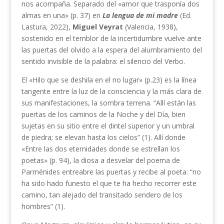
nos acompaña. Separado del «amor que trasponía dos
almas en una» (p. 37) en
La lengua de mi madre
(Ed.
Lastura, 2022),
Miguel Veyrat
(Valencia, 1938),
sostenido en el temblor de la incertidumbre vuelve ante
las puertas del olvido a la espera del alumbramiento del
sentido invisible de la palabra: el silencio del Verbo.
El «Hilo que se deshila en el no lugar» (p.23) es la línea
tangente entre la luz de la consciencia y la más clara de
sus manifestaciones, la sombra terrena. “Allí están las
puertas de los caminos de la Noche y del Día, bien
sujetas en su sitio entre el dintel superior y un umbral
de piedra; se elevan hasta los cielos” (1). Allí donde
«Entre las dos eternidades donde se estrellan los
poetas» (p. 94), la diosa a desvelar del poema de
Parménides entreabre las puertas y recibe al poeta: “no
ha sido hado funesto el que te ha hecho recorrer este
camino, tan alejado del transitado sendero de los
hombres” (1).