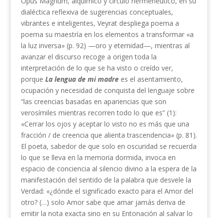
Opus Magnum, alquímico y círculo hermenéutico, en su
dialéctica reflexiva de sugerencias conceptuales,
vibrantes e inteligentes, Veyrat despliega poema a
poema su maestría en los elementos a transformar «a
la luz inversa» (p. 92) —oro y eternidad—, mientras al
avanzar el discurso recoge a origen toda la
interpretación de lo que se ha visto o creído ver,
porque
La lengua de mi madre
es el asentamiento,
ocupación y necesidad de conquista del lenguaje sobre
“las creencias basadas en apariencias que son
verosímiles mientras recorren todo lo que es” (1):
«Cerrar los ojos y aceptar lo visto no es más que una
fracción / de creencia que alienta trascendencia» (p. 81).
El poeta, sabedor de que solo en oscuridad se recuerda
lo que se lleva en la memoria dormida, invoca en
espacio de conciencia al silencio divino a la espera de la
manifestación del sentido de la palabra que desvele la
Verdad: «¿dónde el significado exacto para el Amor del
otro? (…) solo Amor sabe que amar jamás deriva de
emitir la nota exacta sino en su Entonación al salvar lo