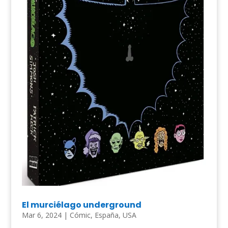
El murciélago underground
Mar 6, 2024
|
Cómic
,
España
,
USA