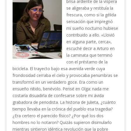
brisa ardiente de la víspera
se aligeraba y restituía la
frescura, como si la gélida
sensación que impregnó
mi sueño nocturno hubiese
contribuido a ello. «Llovió
en alguna parte, cerca»,
escuché decir a Arturo en
la caminata que terminó
con el préstamo de la
bicicleta. El trayecto bajo esa avenida verde cuya
frondosidad cerraba el cielo y provocaba penumbras se
transformó en un verdadero goce. Era como un
ensueño nítido, benévolo. Pensé en Olga: nada me
costaría disuadirla de confesarse sobre mi ávida
grabadora de periodista. La historia de Julieta, ¿cuánto
tiempo llevaba en la crónica del pueblo esa tragedia?
¿Era certero el parecido físico? ¿Por qué los dos
hombres no lo notaron? Quizás supieron disimularlo
mientras sintieron idéntica revolución que la pobre