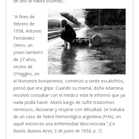
de uno le habrá ocurrido…
“A fines de
febrero de
1958, Antonio
Fernández
Otero, un
joven tambero
de 27 años,
vecino de
O’Higgins, en
el Noroeste bonaerense, comenzó a sentir escalofríos,
pensó que era gripe. Cuando su mamá, doña Adamina,
resolvió consultar con el médico este le informó que ya
nada podía hacer. Murió luego de sufrir trastornos
nerviosos, desvariar y respirar con dificultad. Se trataba
de un caso de fiebre hemorrágica argentina (FHA), en
aquél entonces una enfermedad desconocida.”
(La
Razón, Buenos Aires, 5 de junio de 1958, p. 7)